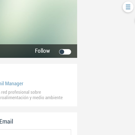
Follow
hil Manager
 red profesional sobre
roalimentación y medio ambiente
 Email