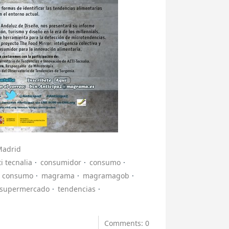
 Madrid
ti tecnalia
consumidor
consumo
n consumo
magrama
magramagob
supermercado
tendencias
Comments: 0