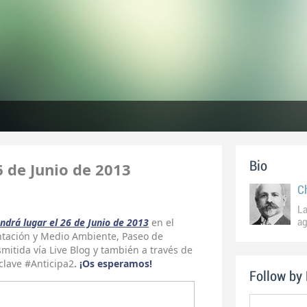
 de Junio de 2013
Bio
C
La
ndrá lugar el 26 de Junio de 2013
en el
ag
entación y Medio Ambiente, Paseo de
smitida vía Live Blog y también a través de
 clave #Anticipa2
.
¡Os esperamos!
Follow by