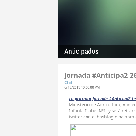
Anticipados
Jornada #Anticipa2 26
Chil
6/13/2013 10:00:00 PM
La próxima Jornada #Anticipa2 te
Ministerio de Agricultura, Alim
Infanta Isabel Nº1. y será retran
twitter con el hashtag o palabra