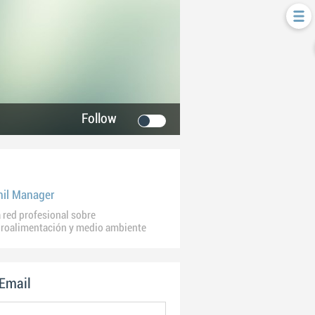
Follow
hil Manager
 red profesional sobre
roalimentación y medio ambiente
 Email