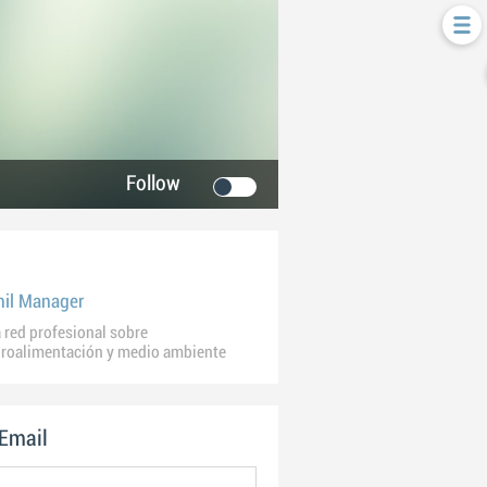
Follow
hil Manager
 red profesional sobre
roalimentación y medio ambiente
 Email